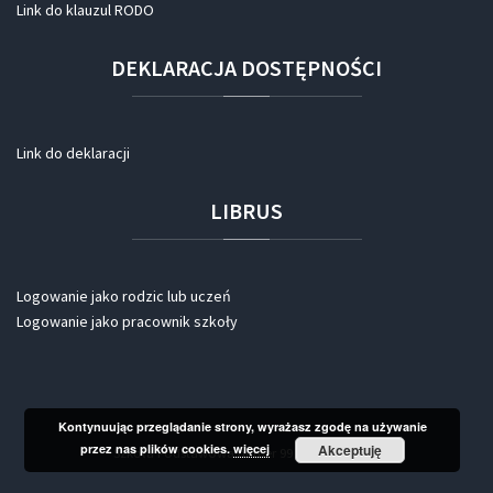
Link do klauzul RODO
DEKLARACJA
DOSTĘPNOŚCI
Link do deklaracji
LIBRUS
Logowanie jako rodzic lub uczeń
Logowanie jako pracownik szkoły
Kontynuując przeglądanie strony, wyrażasz zgodę na używanie
przez nas plików cookies.
więcej
Akceptuję
Szkoła Podstawowa numer 99 we Wrocławiu