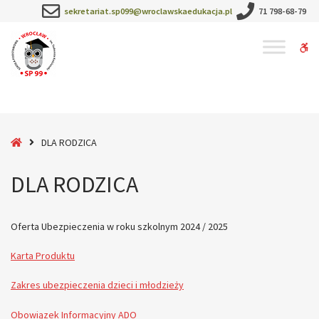
–
sekretariat.sp099@wroclawskaedukacja.pl
71 798-68-79
DLA
RODZICA
W
bu
Home
DLA RODZICA
DLA RODZICA
Oferta Ubezpieczenia w roku szkolnym 2024 / 2025
Karta Produktu
Zakres ubezpieczenia dzieci i młodzieży
Obowiązek Informacyjny ADO