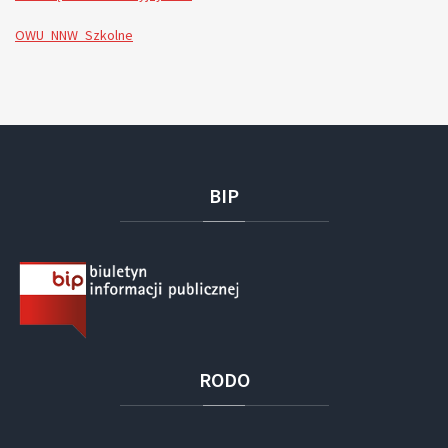
OWU_NNW_Szkolne
BIP
RODO