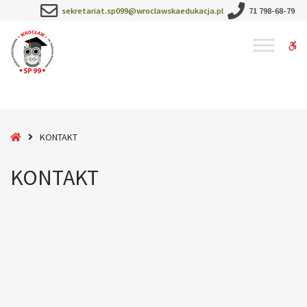
–
sekretariat.sp099@wroclawskaedukacja.pl
71 798-68-79
KONTAKT
W
bu
Home
KONTAKT
KONTAKT