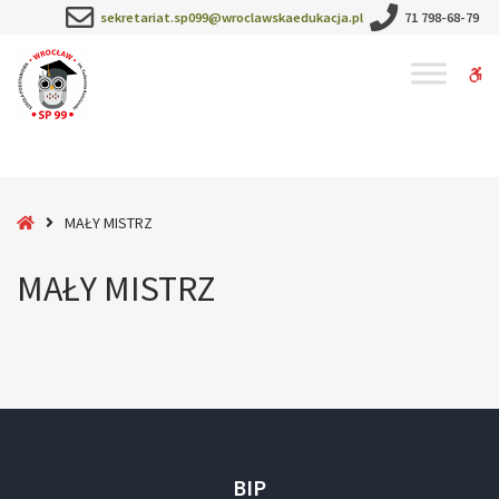
–
sekretariat.sp099@wroclawskaedukacja.pl
71 798-68-79
MAŁY
MISTRZ
W
bu
Home
MAŁY MISTRZ
MAŁY MISTRZ
BIP