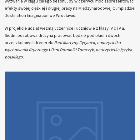
wyzwania w ciągu całego sezonu, by w czerwcu móc zaprezentować
efekty swojej ciężkiej i długiej pracy na Międzynarodowej Olimpiadzie
Destination Imagination we Wrocławiu.
W projekcie udział wezmą uczennice i uczniowie z klasy IV c i V a.
Siedmioosobowa drużyna pracować będzie pod okiem dwóch
przeszkolonych trenerek:
Pani Martyny Cyganek, nauczycielka
wychowania fizycznego
i
Pani Dominiki Tomczyk, nauczycielka języka
polskiego.