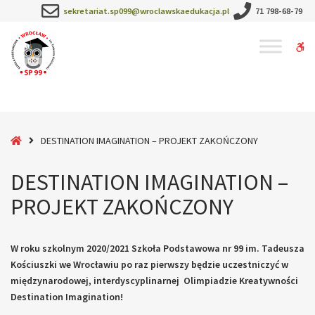
–
sekretariat.sp099@wroclawskaedukacja.pl
71 798-68-79
DESTINATION
IMAGINATION
W
–
PROJEKT
bu
ZAKOŃCZONY
Home
DESTINATION IMAGINATION – PROJEKT ZAKOŃCZONY
DESTINATION IMAGINATION –
PROJEKT ZAKOŃCZONY
W roku szkolnym 2020/2021 Szkoła Podstawowa nr 99 im. Tadeusza
Kościuszki we Wrocławiu po raz pierwszy będzie uczestniczyć w
międzynarodowej, interdyscyplinarnej Olimpiadzie Kreatywności
Destination Imagination!