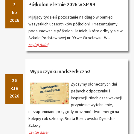
Półkolonie letnie 2026 w SP 99
3
lip
Mijający tydzień pozostanie na długo w pamięci
2026
wszystkich uczestników półkolonii! Prezentujemy
podsumowanie półkolonii letnich, które odbyły się w
Szkole Podstawowej nr 99 we Wrocławiu. W...
czytaj dalej
Wypoczynku nadszedł czas!
26
Życzymy słonecznych dni
cze
pełnych odpoczynku i
2026
inspiracji! Niech czas wakacji
przyniesie wytchnienie,
niezapomniane przygody oraz mnóstwo energii na
kolejny rok szkolny. Beata Berezowska Dyrektor
Szkoły...
czytaj dalej