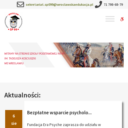
Szkoła
sekretariat.sp099@wroclawskaedukacja.pl
71 798-68-79
Podstawowa
W
nr
99
bu
im.
Tadeusza
Kościuszki
WITAMY NA STRONIE SZKOŁY PODSTAWOWEJ NR 99
IM. TADEUSZA KOŚCIUSZKI
WE WROCŁAWIU
Aktualności:
Bezpłatne wsparcie psycholo...
6
sie
Fundacja Era Psyche zaprasza do udziału w