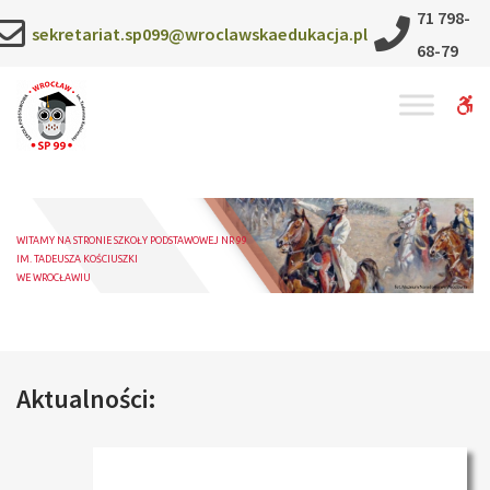
Szkoła
71 798-
sekretariat.sp099@wroclawskaedukacja.pl
68-79
Podstawowa
nr
W
99
b
im.
Tadeusza
WITAMY NA STRONIE SZKOŁY PODSTAWOWEJ NR 99
IM. TADEUSZA KOŚCIUSZKI
Kościuszki
WE WROCŁAWIU
Aktualności: